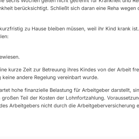
ie sechs Wochen gelten nicht getrennt für Krankheit und R
nkheit berücksichtigt. Schließt sich daran eine Reha wegen
urzfristig zu Hause bleiben müssen, weil ihr Kind krank i
len:
gewiesen.
ine kurze Zeit zur Betreuung ihres Kindes von der Arbeit fre
rag keine andere Regelung vereinbart wurde.
rtet hohe finanzielle Belastung für Arbeitgeber darstellt, s
 großen Teil der Kosten der Lohnfortzahlung. Voraussetzung
s Arbeitgebers nicht durch die Arbeitgeberversicherung er