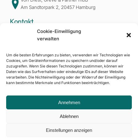
Am Sandtorpark 2, 20457 Hamburg
Kontakt
+49 40 37 49 45 0
Cookie-Einwilligung
info@vondiest.de
verwalten
Rechtliches
Um die besten Erfahrungen zu bieten, verwenden wir Technologien wie
Datenschutz
Cookies, um Geräteinformationen zu speichern und/oder darauf
Impressum
zuzugreifen. Wenn Sie diesen Technologien zustimmen, können wir
Daten wie das Surfverhalten oder eindeutige IDs auf dieser Website
verarbeiten. Die Nichteinwilligung oder der Widerruf der Einwilligung
Bereiche
kann bestimmte Merkmale und Funktionen beeinträchtigen.
Steuerberatung
Wirtschaftsprüfung
Annehmen
Weiteres
Über uns
Ablehnen
Karriereportal
Einstellungen anzeigen