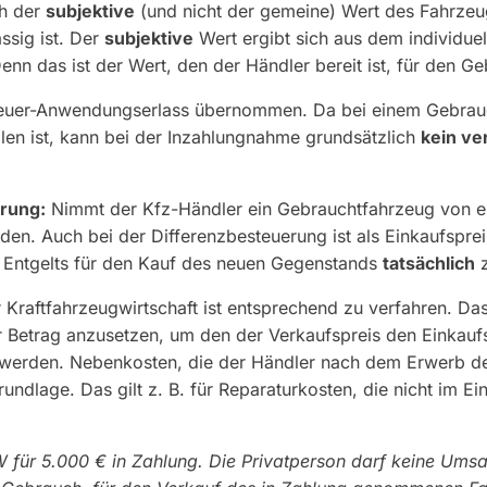
ch der
subjektive
(und nicht der gemeine) Wert des Fahrzeu
ssig ist. Der
subjektive
Wert ergibt sich aus dem individue
Denn das ist der Wert, den der Händler bereit ist, für den 
euer-Anwendungserlass übernommen. Da bei einem Gebrauch
en ist, kann bei der Inzahlungnahme grundsätzlich
kein ve
rung:
Nimmt der Kfz-Händler ein Gebrauchtfahrzeug von e
den. Auch bei der Differenzbesteuerung ist als Einkaufspre
es Entgelts für den Kauf des neuen Gegenstands
tatsächlich
z
raftfahrzeugwirtschaft ist entsprechend zu verfahren. Das 
 Betrag anzusetzen, um den der Verkaufspreis den Einkaufs
t werden. Nebenkosten, die der Händler nach dem Erwerb 
dlage. Das gilt z. B. für Reparaturkosten, die nicht im Ein
W für 5.000 € in Zahlung. Die Privatperson darf keine Ums